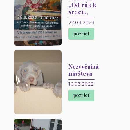
,,Od rúk k
srdcu,,
27.09.2023
pozrieť
Nezvyčajná
návšteva
16.03.2022
pozrieť